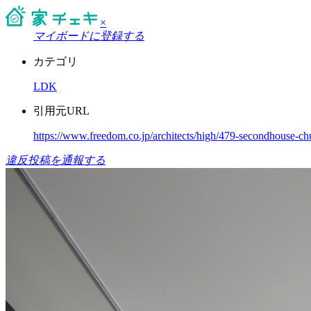
×
マイボードに登録する
カテゴリ
LDK
引用元URL
https://www.freedom.co.jp/architects/high/479-secondhouse-ch
違反投稿を通報する