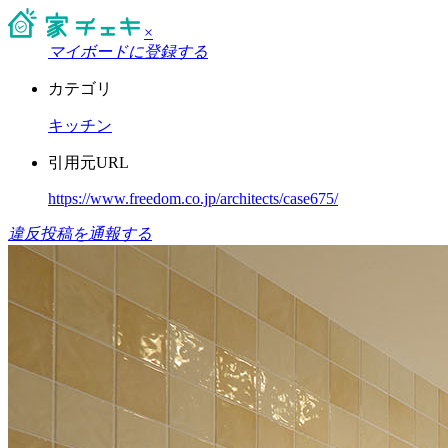
×
マイボードに登録する
カテゴリ
キッチン
引用元URL
https://www.freedom.co.jp/architects/case675/
違反投稿を通報する