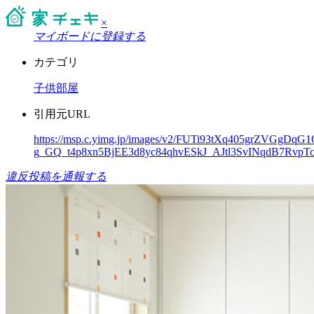
×
マイボードに登録する
カテゴリ
子供部屋
引用元URL
https://msp.c.yimg.jp/images/v2/FUTi93tXq405grZVG
g_GQ_t4p8xn5BjEE3d8yc84qhvESkJ_AJtl3SvINqdB7Rv
違反投稿を通報する