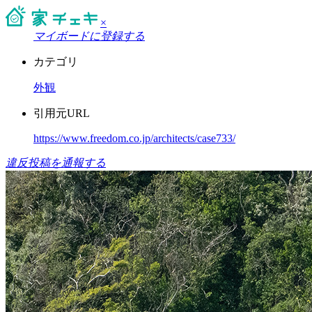
×
マイボードに登録する
カテゴリ
外観
引用元URL
https://www.freedom.co.jp/architects/case733/
違反投稿を通報する