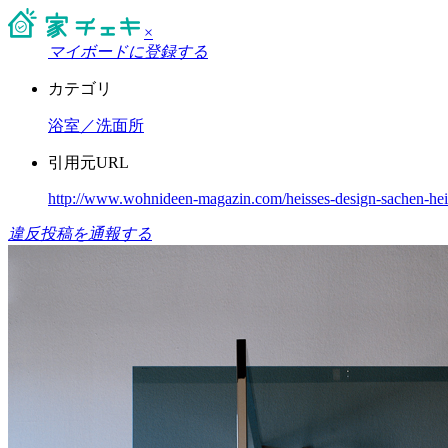
×
マイボードに登録する
カテゴリ
浴室／洗面所
引用元URL
http://www.wohnideen-magazin.com/heisses-design-sachen-hei
違反投稿を通報する