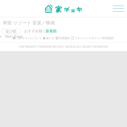
和室 リゾート 音楽／映画
おすすめ順 |
新着順
並び順
Next Page
マイボード
新規会員登録
ログイン
このサイトについて
使い方
利用規約
プライバシーポリシー利用規約
COPYRIGHT© FREEDOM ARCITEC DESIGN ALL RIGHTS RESERVED.
外観
玄関
階段
浴室・洗面所
トイレ
和室
LDK