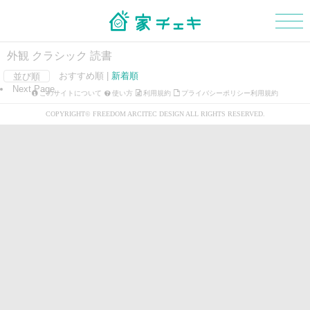
外観 クラシック 読書
おすすめ順 |
新着順
並び順
Next Page
マイボード
新規会員登録
ログイン
このサイトについて
使い方
利用規約
プライバシーポリシー利用規約
COPYRIGHT© FREEDOM ARCITEC DESIGN ALL RIGHTS RESERVED.
外観
玄関
階段
浴室・洗面所
トイレ
和室
LDK