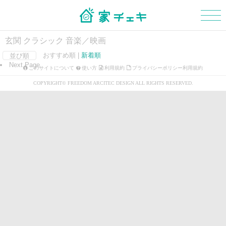
玄関 クラシック 音楽／映画
おすすめ順 |
新着順
並び順
Next Page
マイボード
新規会員登録
ログイン
このサイトについて
使い方
利用規約
プライバシーポリシー利用規約
COPYRIGHT© FREEDOM ARCITEC DESIGN ALL RIGHTS RESERVED.
外観
玄関
階段
浴室・洗面所
トイレ
和室
LDK