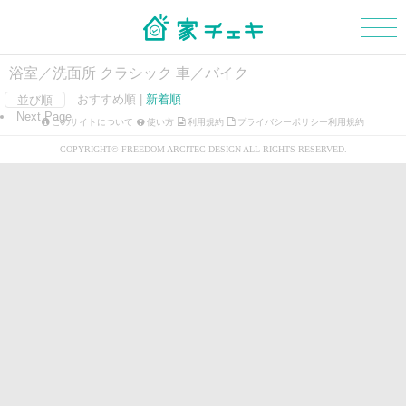
浴室／洗面所 クラシック 車／バイク
おすすめ順 |
新着順
並び順
Next Page
マイボード
新規会員登録
ログイン
このサイトについて
使い方
利用規約
プライバシーポリシー利用規約
COPYRIGHT© FREEDOM ARCITEC DESIGN ALL RIGHTS RESERVED.
外観
玄関
階段
浴室・洗面所
トイレ
和室
LDK