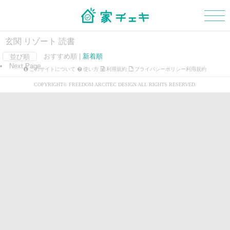
玄関 リゾート 読書
おすすめ順 |
新着順
並び順
Next Page
マイボード
新規会員登録
ログイン
このサイトについて
使い方
利用規約
プライバシーポリシー利用規約
COPYRIGHT© FREEDOM ARCITEC DESIGN ALL RIGHTS RESERVED.
外観
玄関
階段
浴室・洗面所
トイレ
和室
LDK