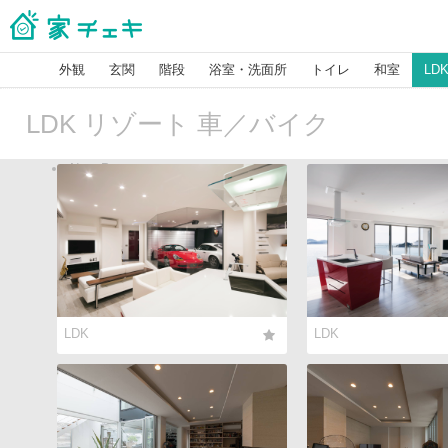
外観
玄関
階段
浴室・洗面所
トイレ
和室
LD
LDK リゾート 車／バイク
Next Page
LDK
LDK