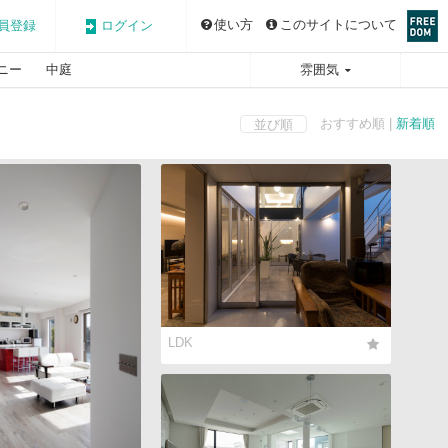
使い方
このサイトについて
員登録
ログイン
ニー
中庭
雰囲気
おすすめ順 |
新着順
並び順
LDK