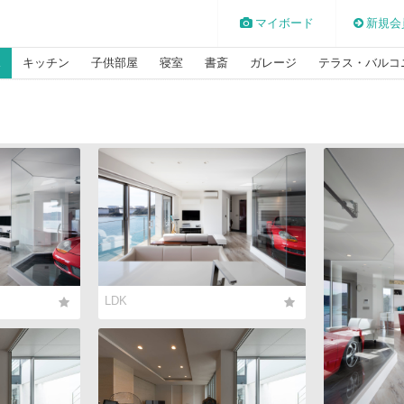
マイボード
新規会
K
キッチン
子供部屋
寝室
書斎
ガレージ
テラス・バルコ
LDK