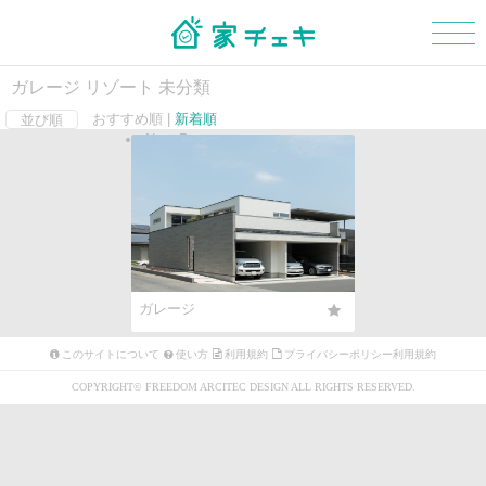
ガレージ リゾート 未分類
おすすめ順 |
新着順
並び順
Next Page
マイボード
新規会員登録
ログイン
外観
玄関
階段
ガレージ
浴室・洗面所
このサイトについて
使い方
利用規約
プライバシーポリシー利用規約
トイレ
COPYRIGHT© FREEDOM ARCITEC DESIGN ALL RIGHTS RESERVED.
和室
LDK