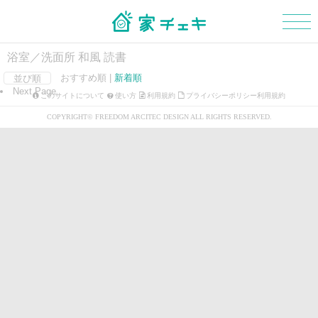
浴室／洗面所 和風 読書
おすすめ順 |
新着順
並び順
Next Page
マイボード
新規会員登録
ログイン
このサイトについて
使い方
利用規約
プライバシーポリシー利用規約
COPYRIGHT© FREEDOM ARCITEC DESIGN ALL RIGHTS RESERVED.
外観
玄関
階段
浴室・洗面所
トイレ
和室
LDK