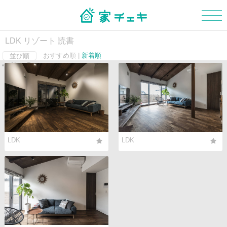
LDK リゾート 読書
おすすめ順 |
新着順
並び順
Next Page
マイボード
新規会員登録
ログイン
外観
玄関
階段
LDK
LDK
浴室・洗面所
トイレ
和室
LDK