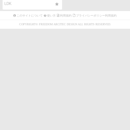
LDK
キッチン
このサイトについて
使い方
利用規約
プライバシーポリシー利用規約
子供部屋
COPYRIGHT© FREEDOM ARCITEC DESIGN ALL RIGHTS RESERVED.
寝室
書斎
ガレージ
テラス・バルコニー
中庭
雰囲気
使い方
このサイトについて