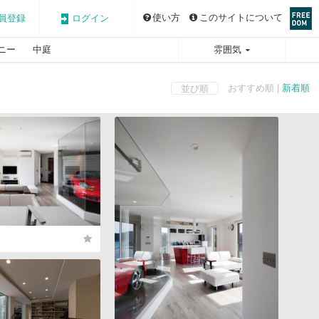
使い方
このサイトについて
員登録
ログイン
ニー
中庭
雰囲気
おすすめ順 |
新着順
並び順