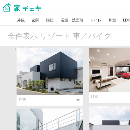
外観
玄関
階段
浴室・洗面所
トイレ
和室
LD
全件表示 リゾート 車／バイク
Next Page
LDK
外観