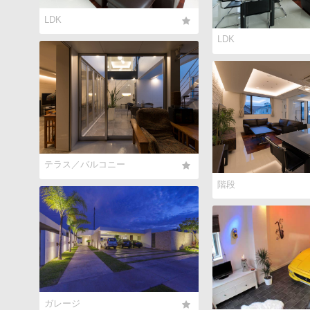
LDK
LDK
テラス／バルコニー
階段
ガレージ