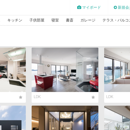
マイボード
新規会
K
キッチン
子供部屋
寝室
書斎
ガレージ
テラス・バルコ
LDK
LDK